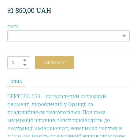
₴1 850,00 UAH
вага
ADD TO CART
ОПИС
БЕРТЕЛО 530 – натуральний сичужний
фермент, вироблений у Франції за
традиційними технологіями. Повільна
мацерація шлунків телят призводить до
екстракції амінокислот, невеликих пептидів
тощо, які мають позитивний вплив упродовж