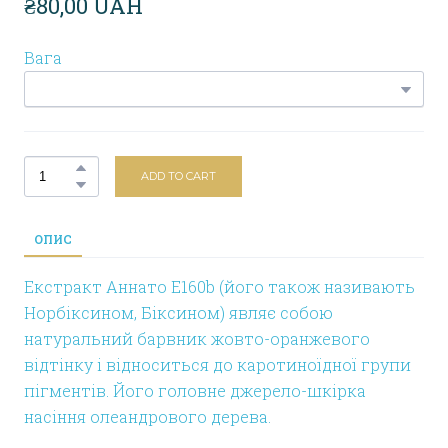
₴80,00 UAH
Вага
ADD TO CART
ОПИС
Екстракт Аннато E160b (його також називають
Норбіксином, Біксином) являє собою
натуральний барвник жовто-оранжевого
відтінку і відноситься до каротиноїдної групи
пігментів. Його головне джерело-шкірка
насіння олеандрового дерева.