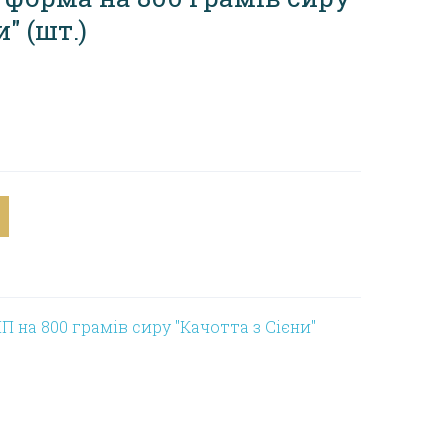
и"
(шт.)
 на 800 грамів сиру "Качотта з Сієни"