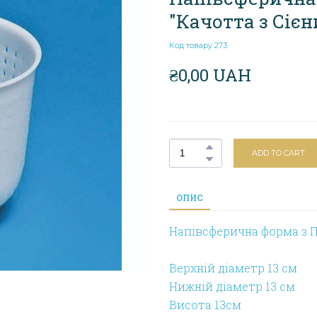
"Качотта з Сієн
Код товару 273
₴0,00 UAH
ADD TO CART
ОПИС
Напівсферична форма з ПП
Верхній діаметр 13 см
Нижній діаметр 13 см
Висота 13см