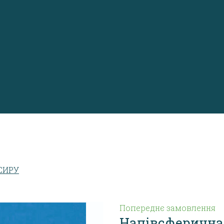
СИРУ
Попереднє замовлення
Напівсферична 